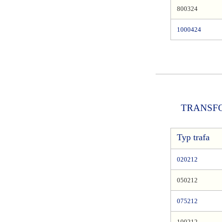
800324
1000424
TRANSFO
Typ trafa
020212
050212
075212
100212