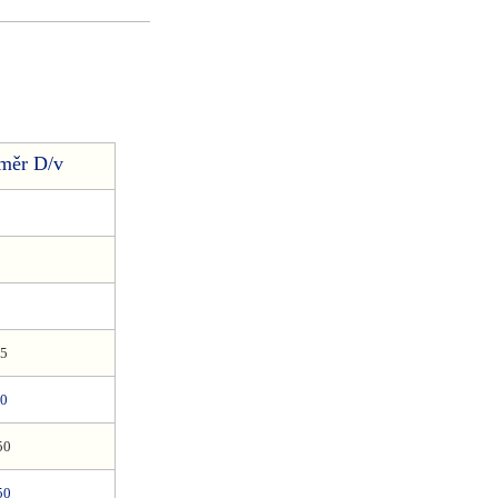
měr D/v
45
50
50
50