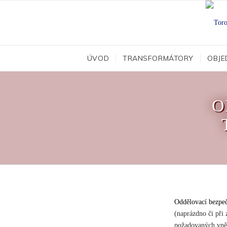
ÚVOD
TRANSFORMÁTORY
OBJE
O
Oddělovací bezpeč
(naprázdno či při 
požadovaných vněj