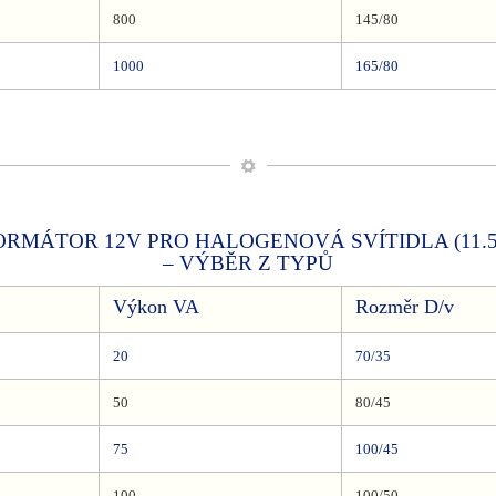
800
145/80
1000
165/80
RMÁTOR 12V PRO HALOGENOVÁ SVÍTIDLA (11.5
– VÝBĚR Z TYPŮ
Výkon VA
Rozměr D/v
20
70/35
50
80/45
75
100/45
100
100/50