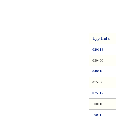
Typ trafa
020118
030406
040118
075230
075317
100110
100314