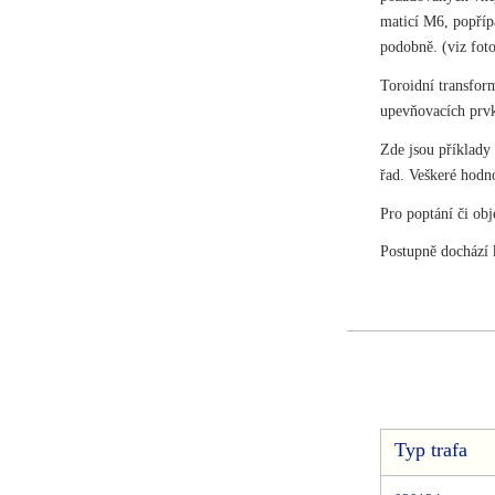
maticí M6, popříp
podobně. (viz foto
Toroidní transfor
upevňovacích prv
Zde jsou příklady
řad. Veškeré hodno
Pro poptání či obj
Postupně dochází 
Typ trafa