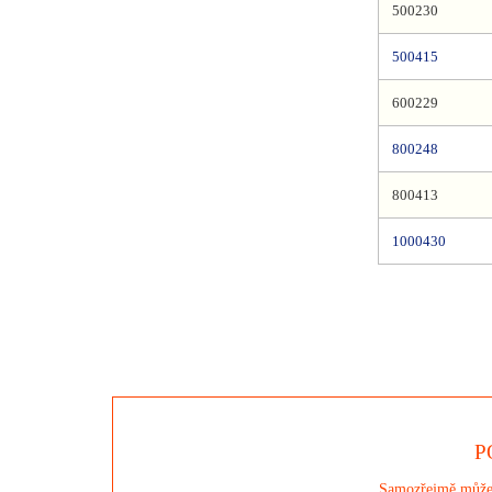
500230
500415
600229
800248
800413
1000430
P
Samozřejmě můžete