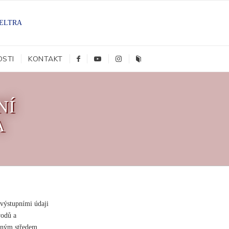
OSTI
KONTAKT
NÍ
A
výstupními údaji
vodů a
aným středem,