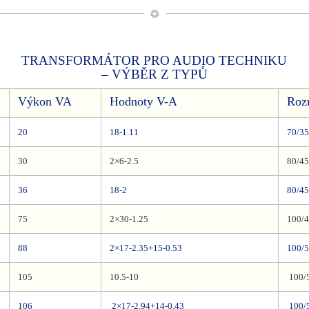
TRANSFORMÁTOR PRO AUDIO TECHNIKU
– VÝBĚR Z TYPŮ
Výkon VA
Hodnoty V-A
Roz
20
18-1.11
70/35
30
2×6-2.5
80/45
36
18-2
80/45
75
2×30-1.25
100/
88
2×17-2.35+15-0.53
100/
105
10.5-10
100/
106
2×17-2.94+14-0.43
100/