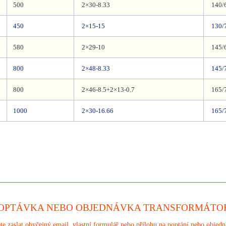
500
2×30-8.33
140/
450
2×15-15
130/
580
2×29-10
145/
800
2×48-8.33
145/
800
2×46-8.5+2×13-0.7
165/
1000
2×30-16.66
165/
OPTÁVKA NEBO OBJEDNÁVKA TRANSFORMÁTO
 zaslat obyčejný email, vlastní formulář nebo přílohu na poptání nebo objedn