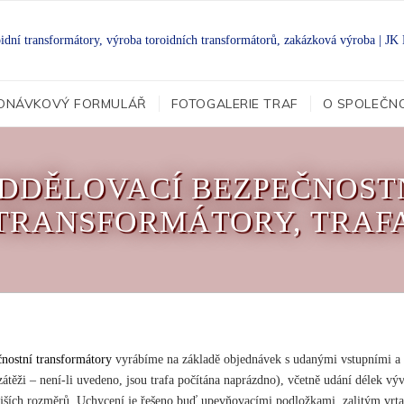
DNÁVKOVÝ FORMULÁŘ
FOTOGALERIE TRAF
O SPOLEČN
DDĚLOVACÍ BEZPEČNOST
TRANSFORMÁTORY, TRAF
nostní transformátory
vyrábíme na základě objednávek s udanými vstupními a 
zátěži – není-li uvedeno, jsou trafa počítána naprázdno), včetně udání délek vý
ších rozměrů. Uchycení je řešeno buď upevňovacími podložkami, zalitým vrt