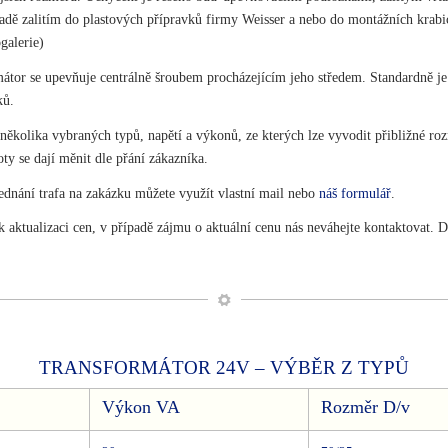
adě zalitím do plastových přípravků firmy Weisser a nebo do montážních krabic 
galerie)
mátor se upevňuje centrálně šroubem procházejícím jeho středem. Standardně j
ků.
 několika vybraných typů, napětí a výkonů, ze kterých lze vyvodit přibližné 
ty se dají měnit dle přání zákazníka.
ednání trafa na zakázku můžete využít vlastní mail nebo
náš formulář
.
k aktualizaci cen, v případě zájmu o aktuální cenu nás neváhejte kontaktovat. 
TRANSFORMÁTOR 24V – VÝBĚR Z TYPŮ
Výkon VA
Rozměr D/v