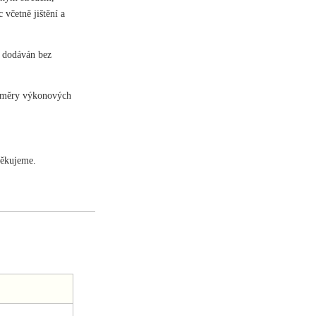
včetně jištění a
e dodáván bez
rozměry výkonových
Děkujeme.