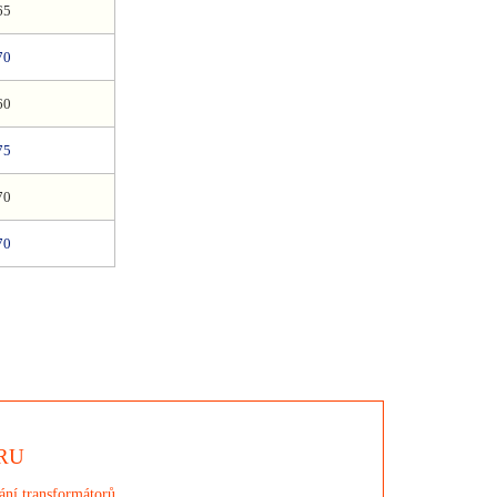
65
70
60
75
70
70
RU
ání transformátorů.