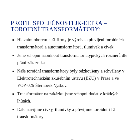
PROFIL SPOLEČNOSTI JK-ELTRA –
TOROIDNÍ TRANSFORMÁTORY:
Hlavním oborem naší firmy je
výroba a převíjení toroidních
transformátorů a autotransformátorů, tlumivek a cívek
.
Jsme schopni nabídnout
transformátor atypických rozměrů
dle
přání zákazníka.
Naše
toroidní transformátory byly odzkoušeny a schváleny v
Elektrotechnickém zkušebním ústavu
(EZÚ) v Praze a ve
VOP-026 Šternberk Vyškov.
Transformátor na zakázku jsme schopni dodat
v krátkých
lhůtách
.
Dále navíjíme
cívky, tlumivky a převíjíme toroidní i EI
transformátory
.